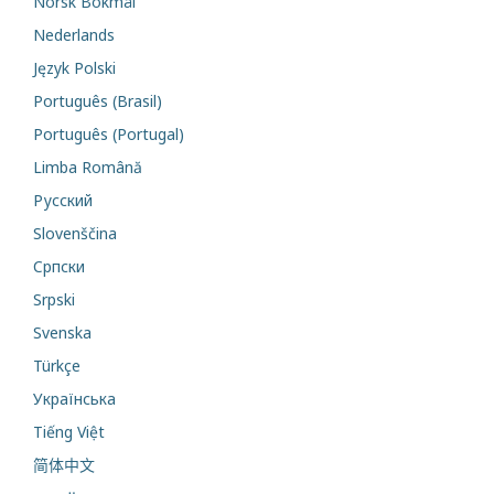
Norsk Bokmål
Nederlands
Język Polski
Português (Brasil)
Português (Portugal)
Limba Română
Русский
Slovenščina
Cрпски
Srpski
Svenska
Türkçe
Українська
Tiếng Việt
简体中文