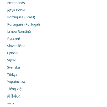
Nederlands
Język Polski
Português (Brasil)
Português (Portugal)
Limba Română
Русский
Slovenščina
Cрпски
Srpski
Svenska
Türkçe
Українська
Tiếng Việt
简体中文
العربية